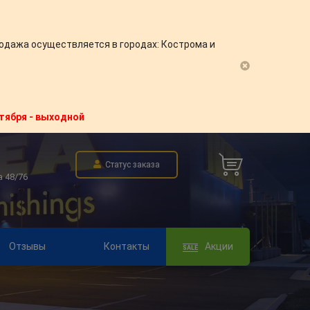
одажа осуществляется в городах: Кострома и
нтября - выходной
Статус заказа
а 48/76
Отзывы
Контакты
Акции