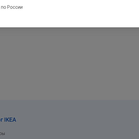
Аксессуары для хранения
 по России
Настенные полки
г IKEA
ары