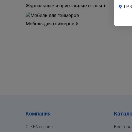
Журнальные и приставные столы
ПВЗ
Мебель для геймеров
Компания
Катало
О IKEA сервис
Все тов