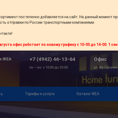
сортимент постепенно добавляется на сайт. На данный момент пр
сть отправки по России транспортными компаниями.
нтакте!
вгуста офис работает по новому графику с 10-00 до 14-00. 1 се
+7 (4942) 46-13-64
Офис
з IKEA
пн — вс: с 10:00 до 20:00
ул. Ив.Сусанин
ть
Тарифы и услуги
Каталог IKEA