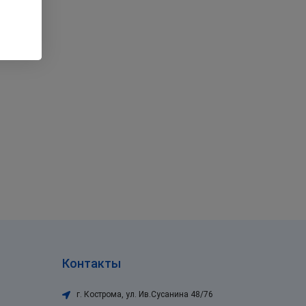
Контакты
г. Кострома
,
ул. Ив.Сусанина 48/76