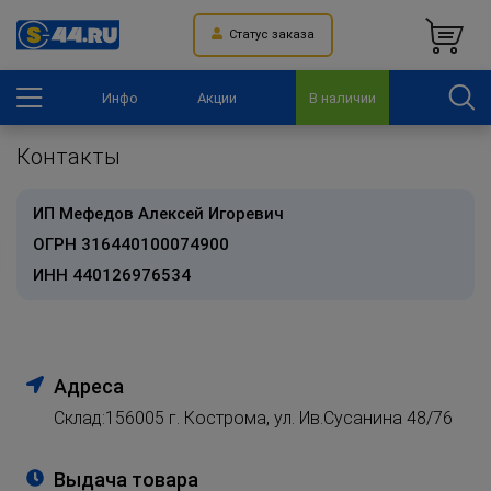
Статус заказа
Инфо
Акции
В наличии
Контакты
ИП Мефедов Алексей Игоревич
ОГРН 316440100074900
ИНН 440126976534
Адреса
Склад:156005 г. Кострома, ул. Ив.Сусанина 48/76
Выдача товара