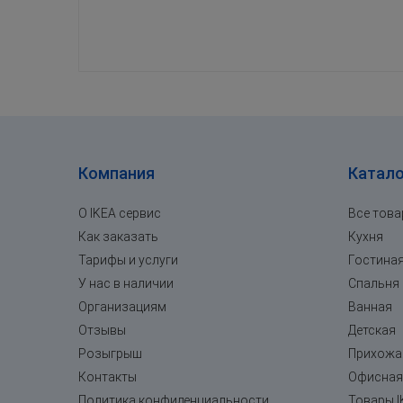
Компания
Катало
О IKEA сервис
Все тов
Как заказать
Кухня
Тарифы и услуги
Гостина
У нас в наличии
Спальня
Организациям
Ванная
Отзывы
Детская
Розыгрыш
Прихожа
Контакты
Офисная
Политика конфиденциальности
Товары I