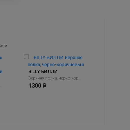
рите
BILLY БИЛЛИ
Верхняя полка, черно-коричневый
1300
нация, дубовый шпон, беленый
Р
7590
Р