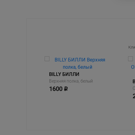
Кли
BILLY БИЛЛИ
Верхняя полка, белый
1600
BILLY БИЛЛИ / OXBERG ОКСБЕРГ
Р
Шкаф книжный со стеклянной дверью, белый/стекло