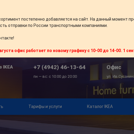
сортимент постепенно добавляется на сайт. На данный момент пр
сть отправки по России транспортными компаниями.
нтакте!
вгуста офис работает по новому графику с 10-00 до 14-00. 1 се
+7 (4942) 46-13-64
Офис
з IKEA
пн — вс: с 10:00 до 20:00
ул. Ив.Сусанин
ть
Тарифы и услуги
Каталог IKEA