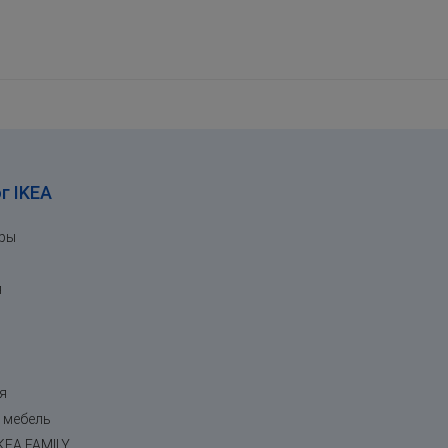
г IKEA
ары
я
я
 мебель
KEA FAMILY