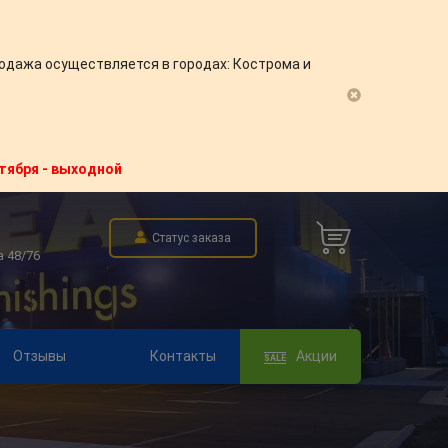
одажа осуществляется в городах: Кострома и
нтября - выходной
Статус заказа
а 48/76
Отзывы
Контакты
Акции