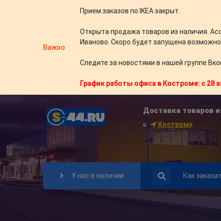
Прием заказов по IKEA закрыт.
Открыта продажа товаров из наличия. Ас
Иваново. Скоро будет запущена возможно
Важно
Следите за новостями в нашей группе Вко
График работы офиса в Костроме: с 28 а
Доставка товаров и
Кострому
в
У нас в наличии
Как заказа