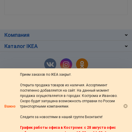
Компания
Каталог IKEA
Прием заказов по IKEA закрыт.
Открыта продажа товаров из наличия. Ассортимент
г. Кострома
,
ул. Ив.Сусанина 48/76
постепенно добавляется на сайт. На данный момент
+7 (4942) 46-13-64
продажа осуществляется в городах: Кострома и Иваново.
Скоро будет запущена возможность отправки по России
пн — вс: с 10:00 до 20:00
Важно
транспортными компаниями.
s-ikea@bk.ru
Следите за новостями в нашей группе Вконтакте!
© 2014—2026 «s-44.ru» Доставка товаров из IKEA в Кострому. Настоящая
График работы офиса в Костроме: с 28 августа офис
служба доставки не связана с компанией Inter IKEA Systems B.V.,