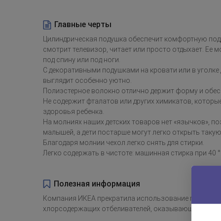
Главные черты
Цилиндрическая подушка обеспечит комфортную подд
смотрит телевизор, читает или просто отдыхает. Ее 
под спину или под ноги.
С декоративными подушками на кровати или в уголке 
выглядит особенно уютно.
Полиэстерное волокно отлично держит форму и обес
Не содержит фталатов или других химикатов, которые
здоровья ребенка.
На молниях наших детских товаров нет «язычков», п
малышей, а дети постарше могут легко открыть так
Благодаря молнии чехол легко снять для стирки.
Легко содержать в чистоте: машинная стирка при 40 °
Полезная информация
Компания ИКЕА прекратила использование при произ
хлорсодержащих отбеливателей, оказывающих негати