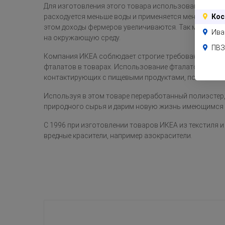
Для изготовления этого товара использован хлопок
Кос
расходуется меньше воды и применяется меньше удоб
этом доходы фермеров увеличиваются. Так мы снижа
Ива
на окружающую среду.
ПВЗ
Компания ИКЕА соблюдает строгие требования в от
фталатов в товарах. Использование фталатов в детск
контактирующих с пищевыми продуктами, полностью
Используя в этом товаре переработанный полиэстер
природного сырья и дарим новую жизнь имеющимся 
С 1996 при изготовлении товаров ИКЕА из текстиля 
вредные красители, например азокрасители.