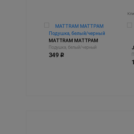
Кли
MATTRAM МАТТРАМ
Подушка, белый/черный
349
LIGUSTERFLY ЛИГУСТЕРФЛИ
Р
Подушка, белый разноцветный/орнамент «точки»