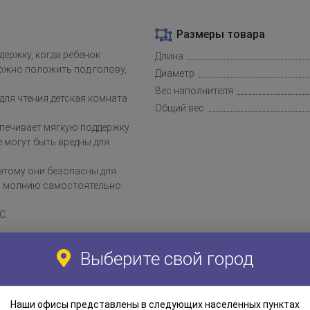
Размеры товара
ержку, когда ребенок
Длина
можно положить под голову,
Диаметр
Вес наполнителя
для чтения детская комната
Общий вес
печивает мягкую поддержку.
 могут быть вредны для
оэтому они безопасны для
ую молнию самостоятельно.
C.
Выберите свой город
водстве текстиля и бумаги
вное влияние на экологию.
Наши офисы представлены в следующих населенных пунктах