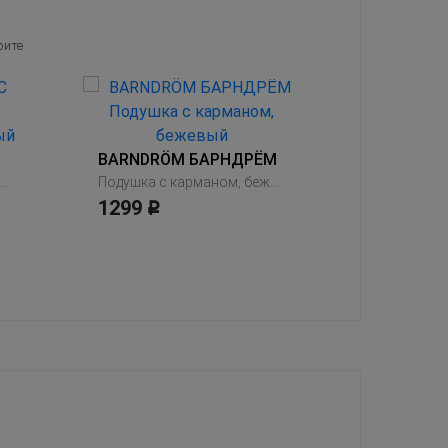
рите
BARNDRÖM БАРНДРЁМ
Подушка, 
499
шка, орнамент «бананы» бледно-зеленый
Подушка с карманом, бежевый
Р
1299
Р