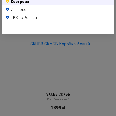
Кострома
Иваново
ПВЗ по России
Похожие товары
Клиенты часто оценивают эти товары вместе с тем, который Вы сейчас
смотрите
SKUBB СКУББ
Коробка, белый
1399
Р