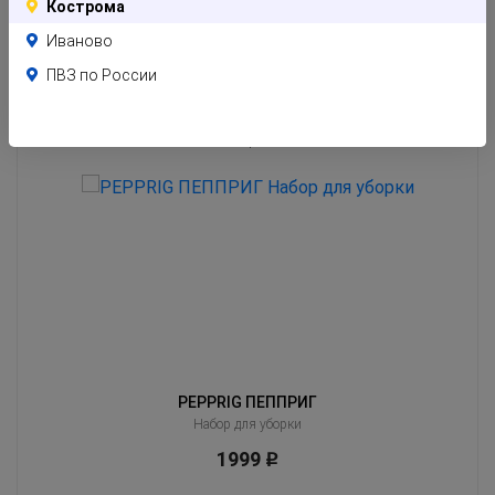
Кострома
Иваново
ПВЗ по России
Похожие товары
Клиенты часто оценивают эти товары вместе с тем, который Вы сейчас
смотрите
PEPPRIG ПЕППРИГ
Набор для уборки
1999
Р