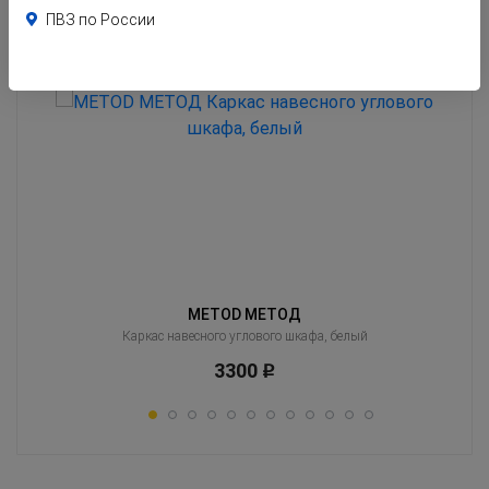
Похожие товары
ПВЗ по России
Клиенты часто оценивают эти товары вместе с тем, который Вы сейчас
смотрите
METOD МЕТОД
 белый
Каркас навесного углового шкафа, белый
3300
Р