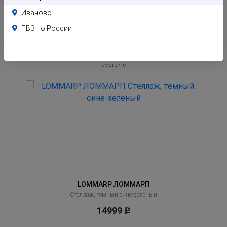
Иваново
ПВЗ по России
Похожие товары
Клиенты часто оценивают эти товары вместе с тем, который Вы сейчас
смотрите
LOMMARP ЛОММАРП
Стеллаж, темный сине-зеленый
14999
Р