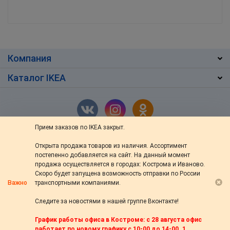
Компания
Каталог IKEA
Прием заказов по IKEA закрыт.
Открыта продажа товаров из наличия. Ассортимент
г. Кострома
,
ул. Ив.Сусанина 48/76
постепенно добавляется на сайт. На данный момент
+7 (4942) 46-13-64
продажа осуществляется в городах: Кострома и Иваново.
Скоро будет запущена возможность отправки по России
пн — вс: с 10:00 до 20:00
Важно
транспортными компаниями.
s-ikea@bk.ru
Следите за новостями в нашей группе Вконтакте!
© 2014—2026 «s-44.ru» Доставка товаров из IKEA в Кострому. Настоящая
График работы офиса в Костроме: с 28 августа офис
служба доставки не связана с компанией Inter IKEA Systems B.V.,
работает по новому графику с 10-00 до 14-00. 1