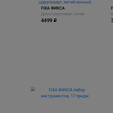
FIXA ФИКСА
Кольцевая пила, набор 5 предм.
Дрель/шуруповерт, литий-ионный
Ш
4499
Р