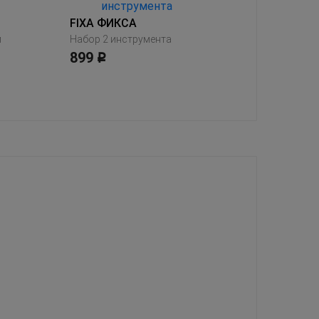
FIXA ФИКСА
FIXA ФИ
й
Набор 2 инструмента
899
2299
Р
Р