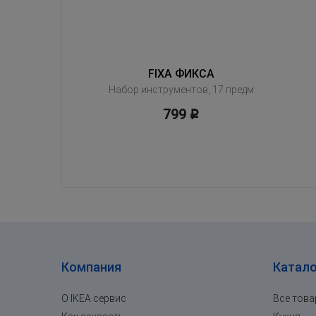
FIXA ФИКСА
Набор инструментов, 17 предм
799
Р
Компания
Катало
О IKEA сервис
Все тов