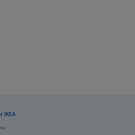
г IKEA
ары