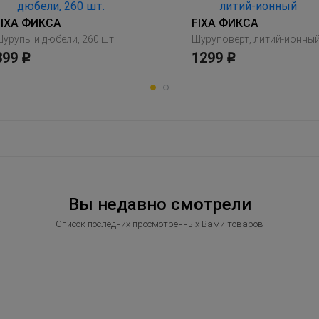
FIXA ФИКСА
FIXA ФИКСА
урупы и дюбели, 260 шт.
Шуруповерт, литий-ионны
399
1299
Р
Р
Вы недавно смотрели
Список последних просмотренных Вами товаров