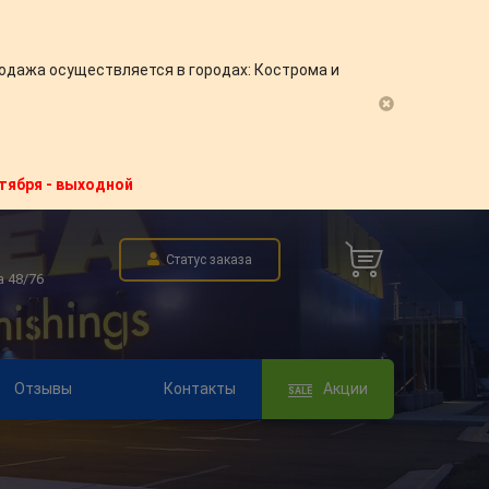
одажа осуществляется в городах: Кострома и
нтября - выходной
Статус заказа
а 48/76
Отзывы
Контакты
Акции