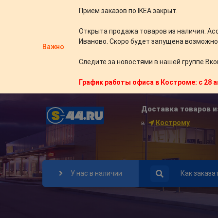
Прием заказов по IKEA закрыт.
Открыта продажа товаров из наличия. Ас
Иваново. Скоро будет запущена возможно
Важно
Следите за новостями в нашей группе Вко
График работы офиса в Костроме: с 28 а
Доставка товаров и
Кострому
в
У нас в наличии
Как заказа