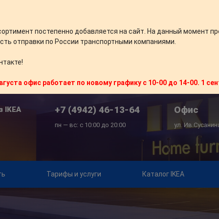
сортимент постепенно добавляется на сайт. На данный момент пр
сть отправки по России транспортными компаниями.
нтакте!
вгуста офис работает по новому графику с 10-00 до 14-00. 1 се
+7 (4942) 46-13-64
Офис
з IKEA
пн — вс: с 10:00 до 20:00
ул. Ив.Сусанин
ть
Тарифы и услуги
Каталог IKEA