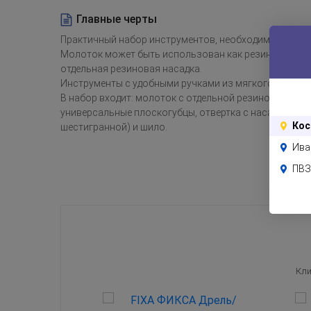
Главные черты
Практичный набор инструментов, необходимых в каж
Молоток может быть использован как резиновая киян
отдельная резиновая насадка.
Инструменты с удобными ручками из мягкого синтети
В набор входит: молоток с отдельной резиновой наса
универсальные плоскогубцы, отвертка с насадками (
Кос
шестигранной) и шило.
Ива
ПВЗ
Кли