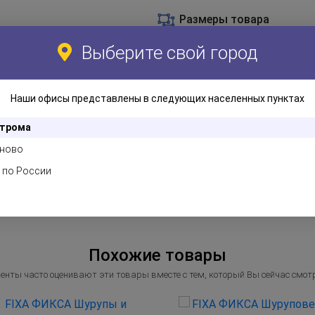
Размеры товара
дом доме.
Выберите свой город
ка, так как прилагается
Другие документы
ческого каучука.
30374620
FIXA ФИКС
Наши офисы представлены в следующих населенных пунктах
дкой, гаечный ключ,
крестообразной, шлицевой,
трома
ново
 по России
Похожие товары
енты часто оценивают эти товары вместе с тем, который Вы сейчас смот