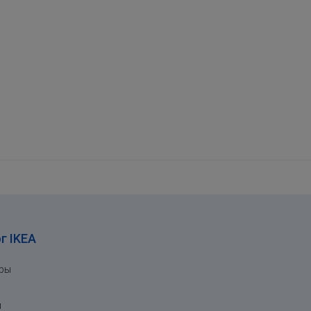
г IKEA
ары
я