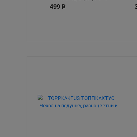
499
Р