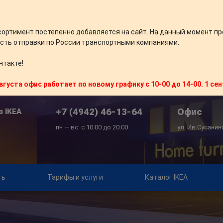
сортимент постепенно добавляется на сайт. На данный момент пр
сть отправки по России транспортными компаниями.
нтакте!
вгуста офис работает по новому графику с 10-00 до 14-00. 1 се
+7 (4942) 46-13-64
Офис
з IKEA
пн — вс: с 10:00 до 20:00
ул. Ив.Сусанин
ть
Тарифы и услуги
Каталог IKEA