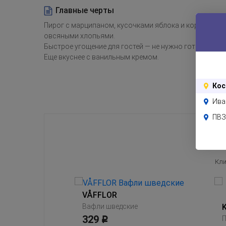
Главные черты
Пирог с марципаном, кусочками яблока и корицей. С 
овсяными хлопьями.
Быстрое угощение для гостей — не нужно готовить, п
Еще вкуснее с ванильным кремом.
Кос
Ива
ПВЗ
Кли
VÅFFLOR
Вафли шведские
329
Овсяное печенье, без сахара
П
Р