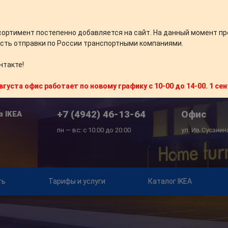
сортимент постепенно добавляется на сайт. На данный момент пр
сть отправки по России транспортными компаниями.
нтакте!
вгуста офис работает по новому графику с 10-00 до 14-00. 1 се
+7 (4942) 46-13-64
Офис
з IKEA
пн — вс: с 10:00 до 20:00
ул. Ив.Сусанин
ть
Тарифы и услуги
Каталог IKEA