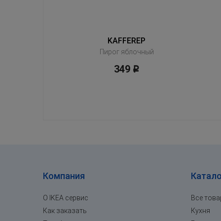
KAFFEREP
Пирог яблочный
349
Р
Компания
Катало
О IKEA сервис
Все тов
Как заказать
Кухня