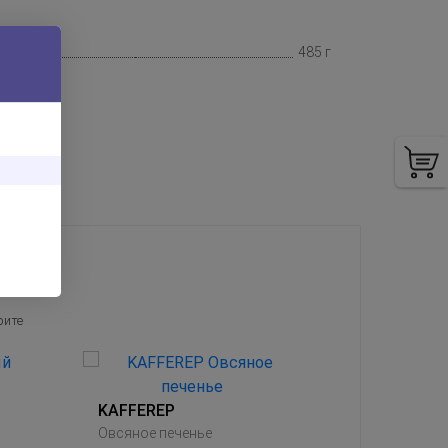
485 г
рите
KAFFEREP
Овсяное печенье
KAFFERE