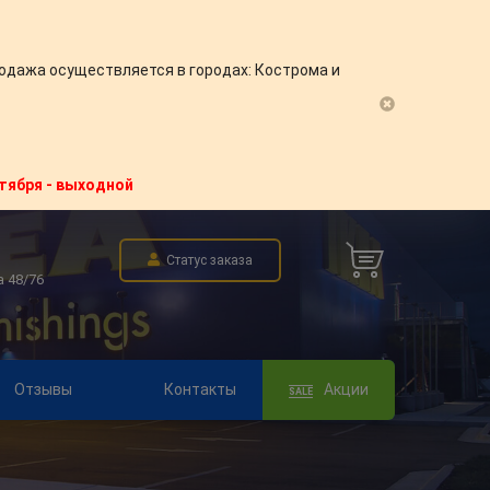
одажа осуществляется в городах: Кострома и
нтября - выходной
Статус заказа
а 48/76
Отзывы
Контакты
Акции