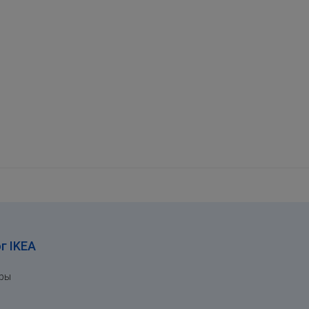
г IKEA
ары