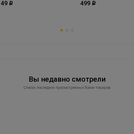
149
499
Р
Р
Вы недавно смотрели
Список последних просмотренных Вами товаров