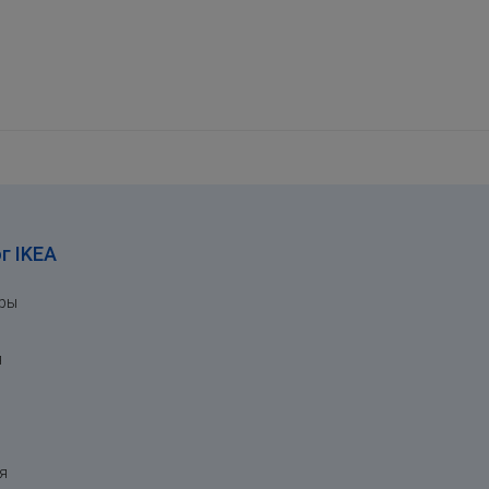
г IKEA
ары
я
я