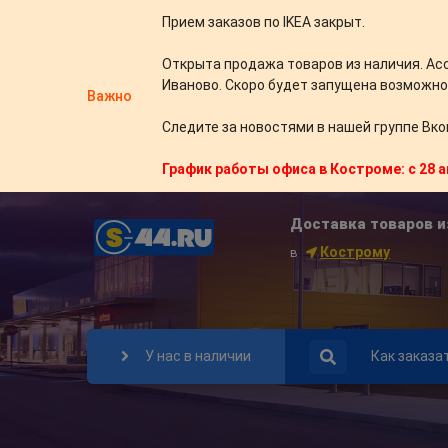
Прием заказов по IKEA закрыт.
Открыта продажа товаров из наличия. Ас
Иваново. Скоро будет запущена возможно
Важно
Следите за новостями в нашей группе Вко
График работы офиса в Костроме: с 28 а
Доставка товаров и
Кострому
в
У нас в наличии
Как заказа