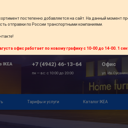
сортимент постепенно добавляется на сайт. На данный момент пр
сть отправки по России транспортными компаниями.
нтакте!
вгуста офис работает по новому графику с 10-00 до 14-00. 1 се
+7 (4942) 46-13-64
Офис
з IKEA
пн — вс: с 10:00 до 20:00
ул. Ив.Сусанин
ть
Тарифы и услуги
Каталог IKEA