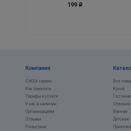
199
Р
Компания
Катало
О IKEA сервис
Все тов
Как заказать
Кухня
Тарифы и услуги
Гостина
У нас в наличии
Спальня
Организациям
Ванная
Отзывы
Детская
Розыгрыш
Прихожа