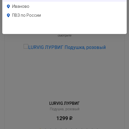
Иваново
ПВЗ по России
Похожие товары
Клиенты часто оценивают эти товары вместе с тем, который Вы сейчас
смотрите
LURVIG ЛУРВИГ
Подушка, розовый
1299
Р