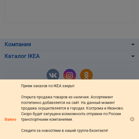
Компания
Каталог IKEA
Прием заказов по IKEA закрыт.
Открыта продажа товаров из наличия. Ассортимент
г. Кострома
,
ул. Ив.Сусанина 48/76
постепенно добавляется на сайт. На данный момент
+7 (4942) 46-13-64
продажа осуществляется в городах: Кострома и Иваново.
Скоро будет запущена возможность отправки по России
пн — вс: с 10:00 до 20:00
Важно
транспортными компаниями.
s-ikea@bk.ru
Следите за новостями в нашей группе Вконтакте!