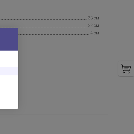
38 см
22 см
4 см