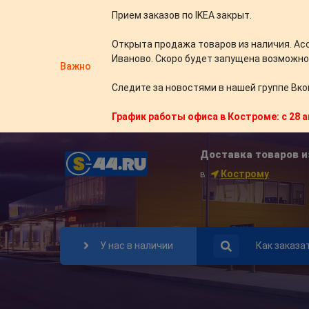
Прием заказов по IKEA закрыт.
Открыта продажа товаров из наличия. Ас
Иваново. Скоро будет запущена возможно
Важно
Следите за новостями в нашей группе Вко
График работы офиса в Костроме: с 28 а
Доставка товаров и
Кострому
в
У нас в наличии
Как заказа