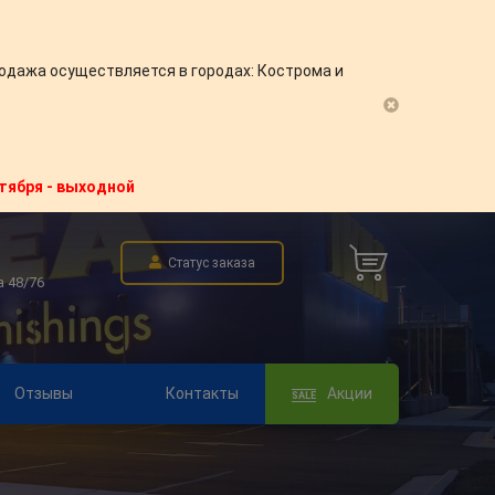
одажа осуществляется в городах: Кострома и
нтября - выходной
Статус заказа
а 48/76
Отзывы
Контакты
Акции