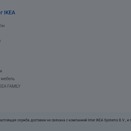
г IKEA
ары
я
я
 мебель
KEA FAMILY
астоящая служба доставки не связана с компанией Inter IKEA Systems B.V., и