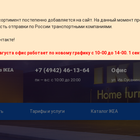
сортимент постепенно добавляется на сайт. На данный момент пр
сть отправки по России транспортными компаниями.
нтакте!
вгуста офис работает по новому графику с 10-00 до 14-00. 1 се
+7 (4942) 46-13-64
Офис
з IKEA
пн — вс: с 10:00 до 20:00
ул. Ив.Сусанин
ть
Тарифы и услуги
Каталог IKEA