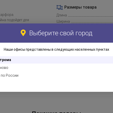
Размеры товара
фарфора.
Длина
йна подойдет для
Ширина
д и напитков.
Высота
 ставить предметы меньшего
Выберите свой город
анение.
Наши офисы представлены в следующих населенных пунктах
трома
ново
 по России