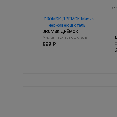
Кли
HÖSTKVÄLL ХЁСТКВЭЛЛ
DRÖMSK ДРЁМСК
Миска, нержавеющ сталь
999
Р