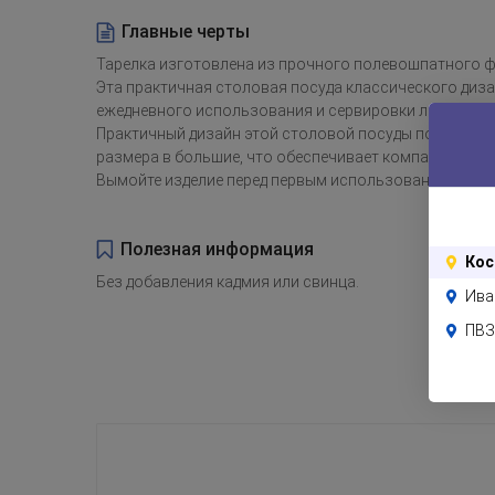
Главные черты
Тарелка изготовлена из прочного полевошпатного 
Эта практичная столовая посуда классического диза
ежедневного использования и сервировки любых блю
Практичный дизайн этой столовой посуды позволяет
размера в большие, что обеспечивает компактное хр
Вымойте изделие перед первым использованием.
Полезная информация
Кос
Без добавления кадмия или свинца.
Ива
ПВЗ