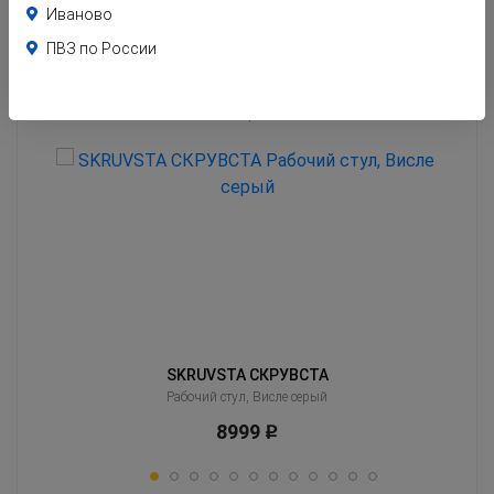
Иваново
ПВЗ по России
Похожие товары
Клиенты часто оценивают эти товары вместе с тем, который Вы сейчас
смотрите
SKRUVSTA СКРУВСТА
й
Рабочий стул, Висле серый
8999
Р