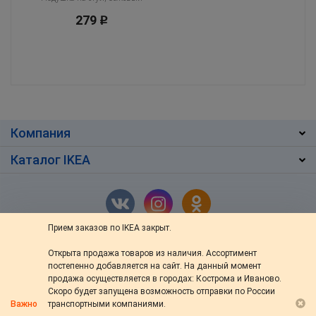
279
Р
Компания
Каталог IKEA
Прием заказов по IKEA закрыт.
Открыта продажа товаров из наличия. Ассортимент
г. Кострома
,
ул. Ив.Сусанина 48/76
постепенно добавляется на сайт. На данный момент
+7 (4942) 46-13-64
продажа осуществляется в городах: Кострома и Иваново.
Скоро будет запущена возможность отправки по России
пн — вс: с 10:00 до 20:00
Важно
транспортными компаниями.
s-ikea@bk.ru