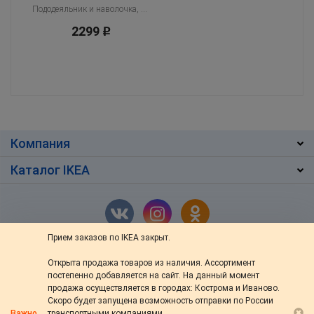
Пододеяльник и наволочка, темно-синий
2299
Р
Компания
Каталог IKEA
Прием заказов по IKEA закрыт.
Открыта продажа товаров из наличия. Ассортимент
г. Кострома
,
ул. Ив.Сусанина 48/76
постепенно добавляется на сайт. На данный момент
+7 (4942) 46-13-64
продажа осуществляется в городах: Кострома и Иваново.
Скоро будет запущена возможность отправки по России
пн — вс: с 10:00 до 20:00
Важно
транспортными компаниями.