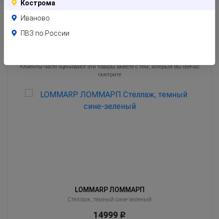
Кострома
Иваново
ПВЗ по России
Похожие товары
Клиенты часто оценивают эти товары вместе с тем, который Вы сейчас
смотрите
LOMMARP ЛОММАРП
ый
Стеллаж, темный сине-зеленый
14999
Р