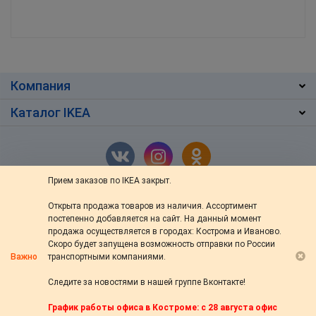
Компания
Каталог IKEA
Прием заказов по IKEA закрыт.
Открыта продажа товаров из наличия. Ассортимент
г. Кострома
,
ул. Ив.Сусанина 48/76
постепенно добавляется на сайт. На данный момент
+7 (4942) 46-13-64
продажа осуществляется в городах: Кострома и Иваново.
Скоро будет запущена возможность отправки по России
пн — вс: с 10:00 до 20:00
Важно
транспортными компаниями.
s-ikea@bk.ru
Следите за новостями в нашей группе Вконтакте!
© 2014—2026 «s-44.ru» Доставка товаров из IKEA в Кострому. Настоящая
График работы офиса в Костроме: с 28 августа офис