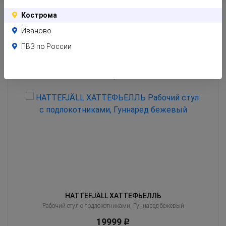
Кострома
Иваново
ПВЗ по России
Похожие товары
Клиенты часто оценивают эти товары вместе с тем, который Вы сейчас
смотрите
HATTEFJÄLL ХАТТЕФЬЕЛЛЬ
ый
Рабочий стул с подлокотниками, Гуннаред бежевый
19999
Р