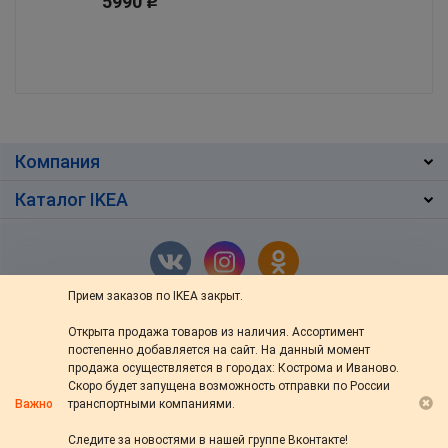
5990
Р
Компания
Каталог IKEA
Прием заказов по IKEA закрыт.
Открыта продажа товаров из наличия. Ассортимент
г. Кострома
,
ул. Ив.Сусанина 48/76
постепенно добавляется на сайт. На данный момент
+7 (4942) 46-13-64
продажа осуществляется в городах: Кострома и Иваново.
Скоро будет запущена возможность отправки по России
пн — вс: с 10:00 до 20:00
Важно
транспортными компаниями.
s-ikea@bk.ru
Следите за новостями в нашей группе Вконтакте!