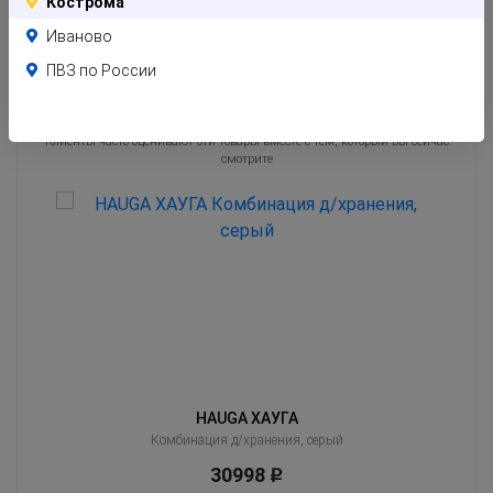
Кострома
Иваново
ПВЗ по России
Похожие товары
Клиенты часто оценивают эти товары вместе с тем, который Вы сейчас
смотрите
HAUGA ХАУГА
Комбинация д/хранения, серый
30998
Р