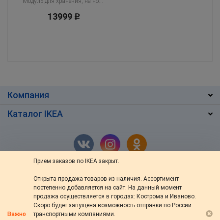
Модуль для хранения, на ножках, сетка белый
13999
Р
Компания
Каталог IKEA
Прием заказов по IKEA закрыт.
Открыта продажа товаров из наличия. Ассортимент
г. Кострома
,
ул. Ив.Сусанина 48/76
постепенно добавляется на сайт. На данный момент
+7 (4942) 46-13-64
продажа осуществляется в городах: Кострома и Иваново.
Скоро будет запущена возможность отправки по России
пн — вс: с 10:00 до 20:00
Важно
транспортными компаниями.