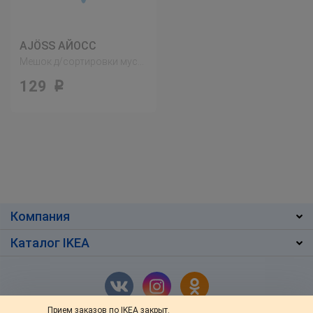
AJÖSS АЙОСС
Мешок д/сортировки мусора, темно-серый
129
Р
Компания
Каталог IKEA
Прием заказов по IKEA закрыт.