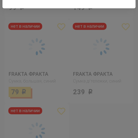
99
149
Р
Р
FRAKTA ФРАКТА
FRAKTA ФРАКТА
Сумка, большая, синий
Сумка д/тележки, синий
79
239
Р
Р