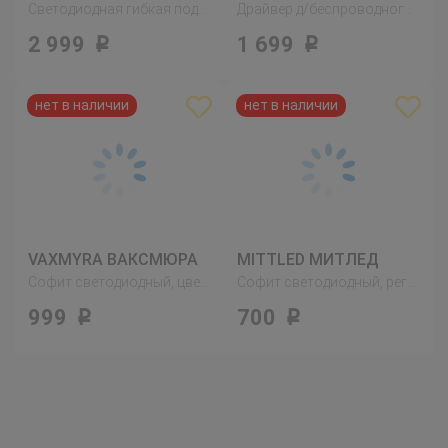
Светодиодная гибкая подсветка, регулируемая яркость
Драйвер д/беспроводного управления, серый
2 999
1 699
Р
Р
VAXMYRA ВАКСМЮРА
MITTLED МИТЛЕД
Софит светодиодный, цвет алюминия
Софит светодиодный, регулируемая яркость цвет алюминия
999
700
Р
Р