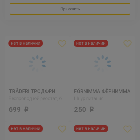
Применить
TRÅDFRI ТРОДФРИ
FÖRNIMMA ФЁРНИММА
Беспроводной реостат, белый
Шнур питания
699
250
Р
Р