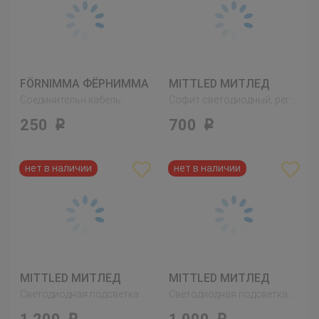
FÖRNIMMA ФЁРНИММА
MITTLED МИТЛЕД
Соединительн кабель
Софит светодиодный, регулируемая яркость белый
250
700
Р
Р
MITTLED МИТЛЕД
MITTLED МИТЛЕД
Светодиодная подсветка ящика,датчик, регулируемая яркость белый
Светодиодная подсветка ящика,датчик, регулируемая яркость белый