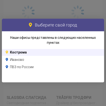
Выберите свой город
STRÖMLINJE СТРОМЛИНЬЕ
SLAGSIDA СЛАГСИДА
Наши офисы представлены в следующих населенных
Светодиодная подсветка столешницы, белый
Светодиодная подсветка столешницы, белый
пунктах
3 000
1 999
Р
Р
Кострома
Иваново
ПВЗ по России
SLAGSIDA СЛАГСИДА
TRÅDFRI ТРОДФРИ
Светодиодная подсветка столешницы, белый
Драйвер д/беспроводного управления, серый