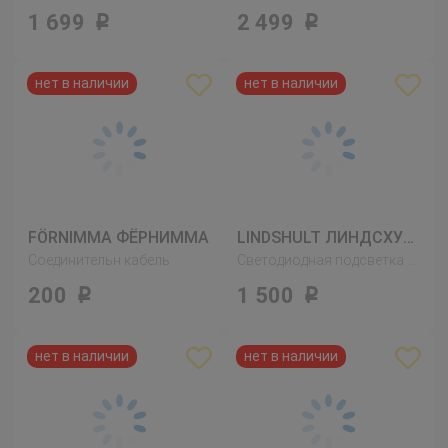
1 699
2 499
Р
Р
FÖRNIMMA ФЁРНИММА
LINDSHULT ЛИНДСХУЛЬТ
Соединительн кабель
Светодиодная подсветка шкафа, никелированный
200
1 500
Р
Р