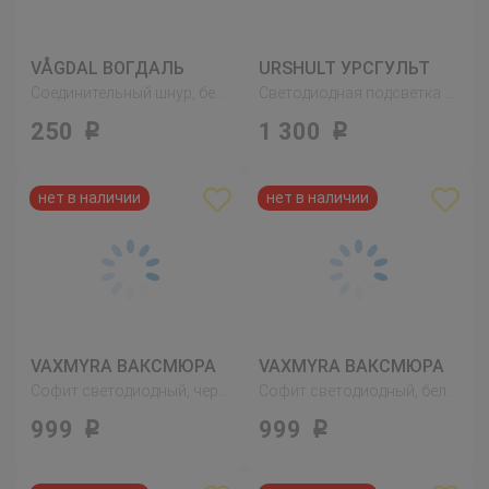
VÅGDAL ВОГДАЛЬ
URSHULT УРСГУЛЬТ
Соединительный шнур, белый
Светодиодная подсветка шкафа, белый
250
1 300
Р
Р
VAXMYRA ВАКСМЮРА
VAXMYRA ВАКСМЮРА
Софит светодиодный, черный
Софит светодиодный, белый
999
999
Р
Р