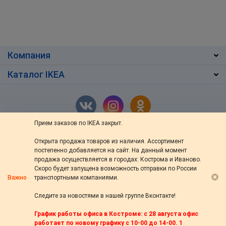
Компания
Каталог IKEA
Прием заказов по IKEA закрыт.
Открыта продажа товаров из наличия. Ассортимент
г. Кострома
,
ул. Ив.Сусанина 48/76
постепенно добавляется на сайт. На данный момент
+7 (4942) 46-13-64
продажа осуществляется в городах: Кострома и Иваново.
Скоро будет запущена возможность отправки по России
пн — вс: с 10:00 до 20:00
Важно
транспортными компаниями.
s-ikea@bk.ru
Следите за новостями в нашей группе Вконтакте!
© 2014—2026 «s-44.ru» Доставка товаров из IKEA в Кострому. Настоящая
График работы офиса в Костроме: с 28 августа офис
служба доставки не связана с компанией Inter IKEA Systems B.V.,
работает по новому графику с 10-00 до 14-00. 1