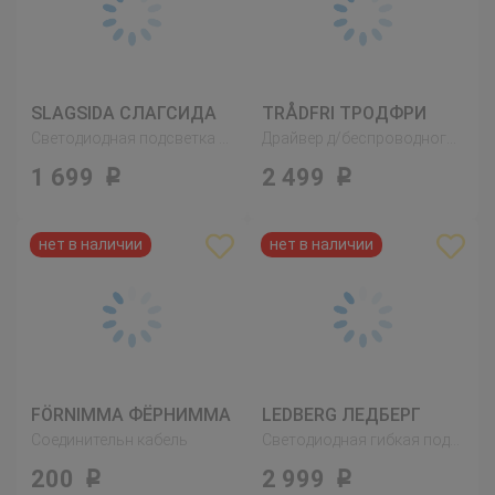
SLAGSIDA СЛАГСИДА
TRÅDFRI ТРОДФРИ
Светодиодная подсветка столешницы, белый
Драйвер д/беспроводного управления, серый
1 699
2 499
Р
Р
FÖRNIMMA ФЁРНИММА
LEDBERG ЛЕДБЕРГ
Соединительн кабель
Светодиодная гибкая подсветка, разноцветный
200
2 999
Р
Р