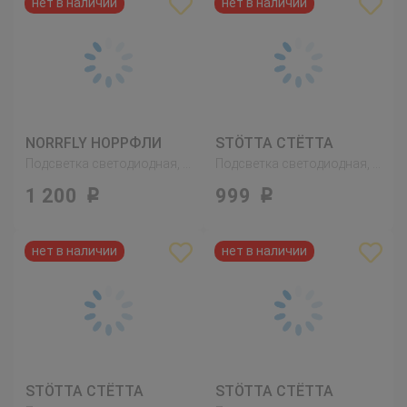
NORRFLY НОРРФЛИ
STÖTTA СТЁТТА
Подсветка светодиодная, цвет алюминия
Подсветка светодиодная, с батарейным питанием белый
1 200
999
Р
Р
STÖTTA СТЁТТА
STÖTTA СТЁТТА