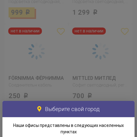
Подсветка светодиодная, с батарейным питанием белый
Подсветка светодиодная, с батарейным питанием белый
999
1 299
Р
Р
FÖRNIMMA ФЁРНИММА
MITTLED МИТЛЕД
Соединительн кабель
Софит светодиодный, регулируемая яркость белый
250
700
Р
Р
Выберите свой город
Наши офисы представлены в следующих населенных
пунктах