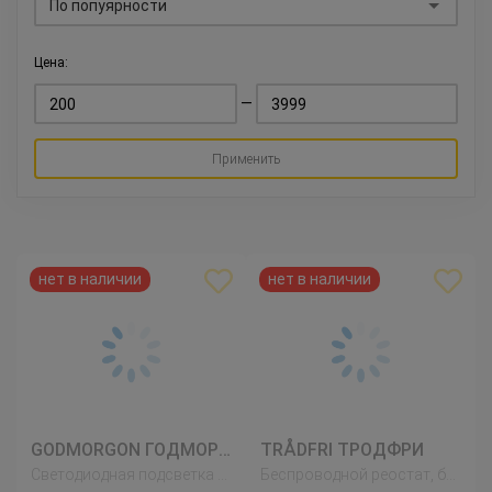
По попуярности
Цена:
—
Применить
GODMORGON ГОДМОРГОН
TRÅDFRI ТРОДФРИ
Светодиодная подсветка шкафа/стены, белый
Беспроводной реостат, белый