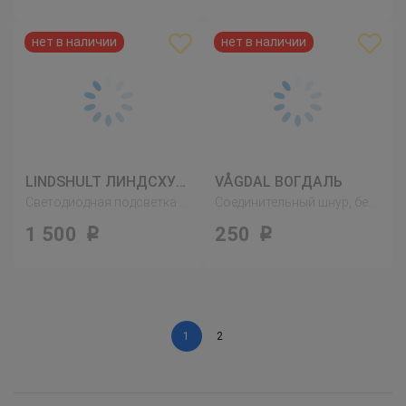
LINDSHULT ЛИНДСХУЛЬТ
VÅGDAL ВОГДАЛЬ
Светодиодная подсветка шкафа, никелированный
Соединительный шнур, белый
1 500
250
Р
Р
1
2