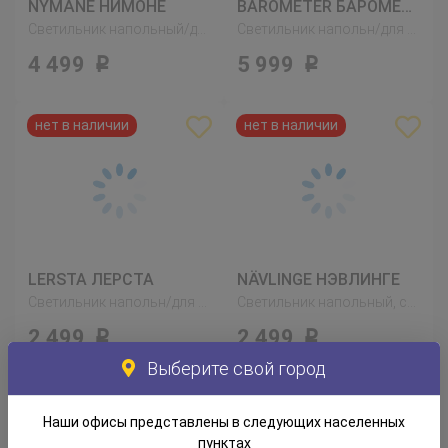
NYMÅNE НИМОНЕ
BAROMETER БАРОМЕТР
Светильник напольный/для чтения, белый
Светильник напольн/для чтения, желтая медь
4 499
5 999
Р
Р
LERSTA ЛЕРСТА
NÄVLINGE НЭВЛИНГЕ
Светильник напольн/для чтения, алюминий
Светильник напольный, светодиодный, белый
2 499
2 499
Р
Р
Выберите свой город
Наши офисы представлены в следующих населенных
пунктах