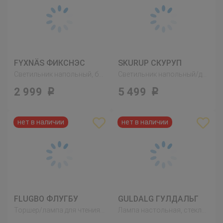
FYXNÄS ФИКСНЭС
SKURUP СКУРУП
Светильник напольный, бирюзовый
Светильник напольный/для чтения, черный
2 999
5 499
Р
Р
FLUGBO ФЛУГБУ
GULDALG ГУЛДАЛЬГ
Торшер/лампа для чтения, никелированный
Лампа настольная, стекло белый