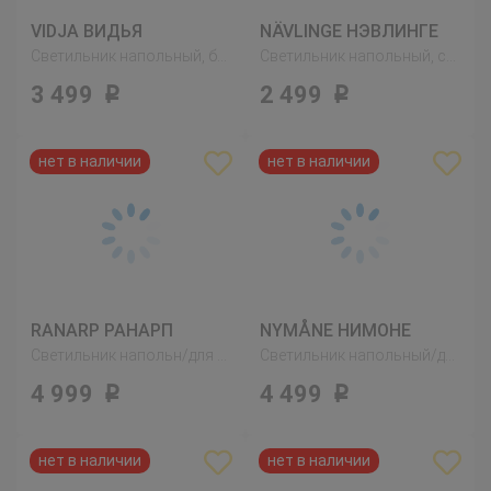
VIDJA ВИДЬЯ
NÄVLINGE НЭВЛИНГЕ
Светильник напольный, белый
Светильник напольный, светодиодный, черный
3 499
2 499
Р
Р
RANARP РАНАРП
NYMÅNE НИМОНЕ
Светильник напольн/для чтения, черный
Светильник напольный/для чтения, антрацит
4 999
4 499
Р
Р