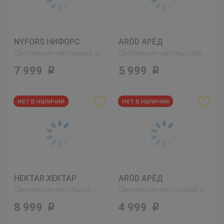
NYFORS НИФОРС
ARÖD АРЁД
Светильник напольный, никелированный белый
Светильник напольн/для чтения, антрацит
7 999
5 999
Р
Р
HEKTAR ХЕКТАР
ARÖD АРЁД
Светильник напольный с 3 лампами, темно-серый
Светильник напольный/для чтения, зеленый
8 999
4 999
Р
Р