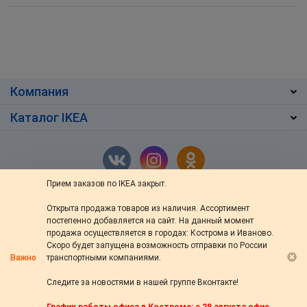
Компания
Каталог IKEA
Прием заказов по IKEA закрыт.
Открыта продажа товаров из наличия. Ассортимент
г. Кострома
,
ул. Ив.Сусанина 48/76
постепенно добавляется на сайт. На данный момент
+7 (4942) 46-13-64
продажа осуществляется в городах: Кострома и Иваново.
Скоро будет запущена возможность отправки по России
пн — вс: с 10:00 до 20:00
Важно
транспортными компаниями.
s-ikea@bk.ru
Следите за новостями в нашей группе Вконтакте!
© 2014—2026 «s-44.ru» Доставка товаров из IKEA в Кострому. Настоящая