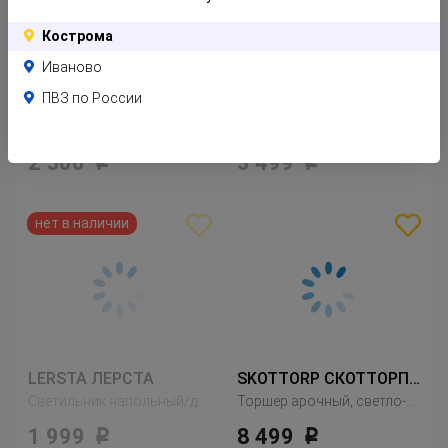
Кострома
Иваново
ПВЗ по России
KRYSSMAST КРИСМАСТ
VIRRMO ВИРРМО
Основание напольн светильн, никелированный
Светильник напольный/для чтения, никелированный
2 500
3 499
Р
Р
LERSTA ЛЕРСТА
SKOTTORP СКОТТОРП / SKAFTET СКАФТЕТ
Светильник напольный/для чтения, белый
Торшер арочный, светло-серый
1 999
8 499
Р
Р