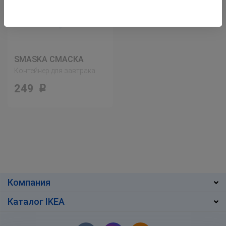
SMASKA СМАСКА
Контейнер для завтрака
249
Р
Компания
Каталог IKEA