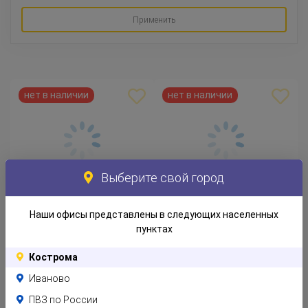
Применить
Выберите свой город
KALAS КАЛАС
KALAS КАЛАС
Наши офисы представлены в следующих населенных
Миска, разные цвета
Тарелка, разные цвета
пунктах
199
199
Р
Р
Кострома
Иваново
ПВЗ по России