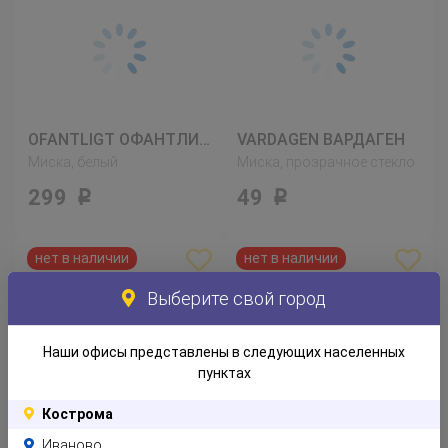
OFANTLIGT ОФАНТЛИГТ
VARDAGEN ВАРДАГЕН
Миска, белый
Миска, прозрачное стекло
299
49
Р
Р
Выберите свой город
Наши офисы представлены в следующих населенных
пунктах
VARDAGEN ВАРДАГЕН
VARDAGEN ВАРДАГЕН
Кострома
Миска, прозрачное стекло
Миска, белый с оттенком
Иваново