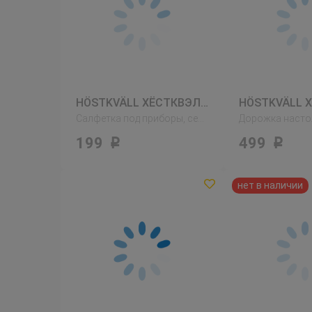
HÖSTKVÄLL ХЁСТКВЭЛЛ
Салфетка под приборы, серый
199
499
Р
Р