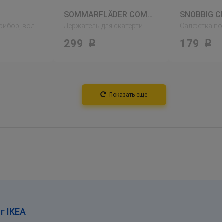
SOMMARFLÄDER СОММАРФЛЭДЕР
SNOBBIG 
Салфетка под прибор, водный гиацинт
Держатель для скатерти
299
179
Р
Р
Показать еще
г IKEA