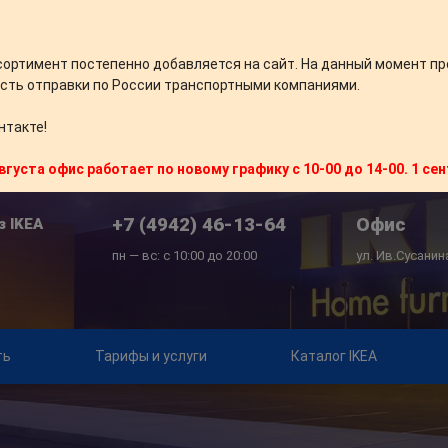
сортимент постепенно добавляется на сайт. На данный момент пр
сть отправки по России транспортными компаниями.
нтакте!
вгуста офис работает по новому графику с 10-00 до 14-00. 1 се
+7 (4942) 46-13-64
Офис
з IKEA
пн — вс: с 10:00 до 20:00
ул. Ив.Сусанин
ть
Тарифы и услуги
Каталог IKEA