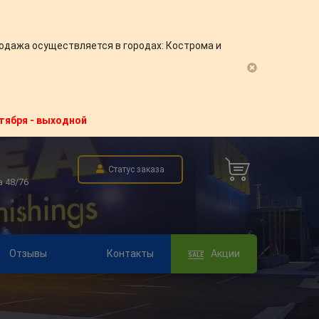
одажа осуществляется в городах: Кострома и
нтября - выходной
Статус заказа
а 48/76
Отзывы
Контакты
Акции