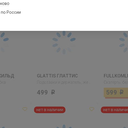
ново
 по России
СКИЛЬД
GLATTIS ГЛАТТИС
бка
Подставки и держатель, желтая медь
Скатерть, бе
499
599
Р
Р