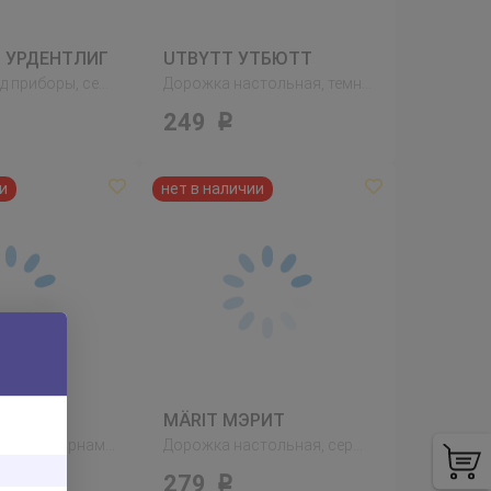
G УРДЕНТЛИГ
UTBYTT УТБЮТТ
Салфетка под приборы, серый
Дорожка настольная, темно-желтый
249
Р
ИГ
MÄRIT МЭРИТ
Скатерть, клетчатый орнамент синий
Дорожка настольная, серый
279
Р