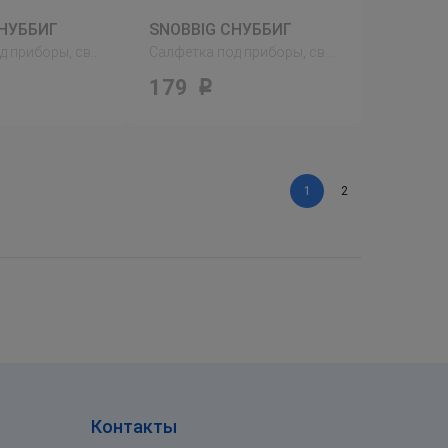
СНУББИГ
SNOBBIG СНУББИГ
Салфетка под приборы, светло-розовый
Салфетка под приборы, светло-серый
179
Р
1
2
Контакты