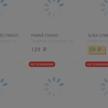
HÖSTKVÄLL ХЁСТКВЭЛЛ
PANNÅ ПАННО
SLIRA СЛИ
Дорожка настольная, серый
Салфетка под приборы, красный
129
59
Р
Р