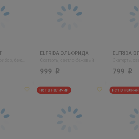
Т
ELFRIDA ЭЛЬФРИДА
ELFRIDA 
Салфетка под прибор, бежевый
Скатерть, светло-бежевый
Скатерть, с
999
799
Р
Р