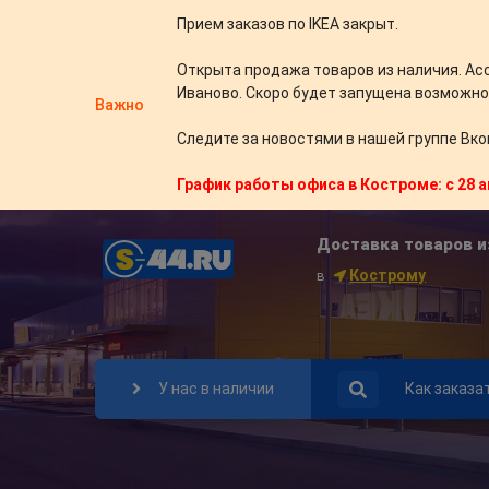
Прием заказов по IKEA закрыт.
Открыта продажа товаров из наличия. Ас
Иваново. Скоро будет запущена возможно
Важно
Следите за новостями в нашей группе Вко
График работы офиса в Костроме: с 28 а
Доставка товаров и
Кострому
в
У нас в наличии
Как заказа