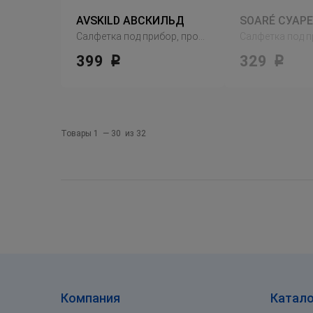
AVSKILD АВСКИЛЬД
SOARÉ СУАРЕ
Салфетка под прибор, пробка
399
329
Р
Р
Товары 1 — 30 из 32
Компания
Катало