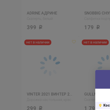
ADRINE АДРИНЕ
SNOBBIG СНУ
Скатерть, белый
399
179
Р
Р
VINTER 2021 ВИНТЕР 2021
GULLMAJ ГУ
Дорожка настольная, красный
Скатерть, круж
Кос
299
1 799
Р
Р