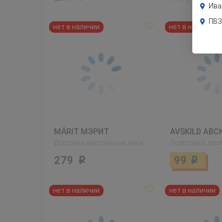
Ива
ПВЗ
MÄRIT МЭРИТ
AVSKILD АВ
Дорожка настольная, неокрашенный
Подставка, про
279
99
Р
Р