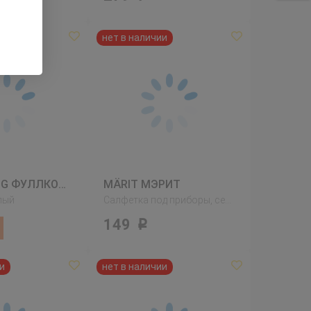
FULLKOMLIG ФУЛЛКОМЛИГ
MÄRIT МЭРИТ
лый
Салфетка под приборы, серый
149
Р