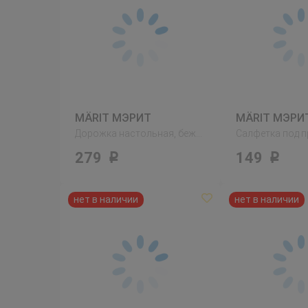
MÄRIT МЭРИТ
MÄRIT МЭРИ
Дорожка настольная, бежевый
279
149
Р
Р