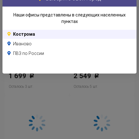
Осталось 1 шт.
Осталось 1 шт.
Наши офисы представлены в следующих населенных
пунктах
Кострома
Иваново
ПВЗ по России
GRUSNARV ГРУСНАРВ Водоотталкивающий наматрасник
LATTJO ЛАТТО Пододеяльник и наволочка, зверюшка/разноцветный
1 699
2 549
Р
Р
Осталось 3 шт.
Осталось 5 шт.