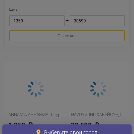
Цена:
—
Применить
ANNAMIA АННАМИА Плед, серый
HAVÖYSUND ХАВЁЙСУНД Матрас с пружинами карманного типа, жесткий/темно-бежевый
1 359
30 599
Р
Р
Выберите свой город