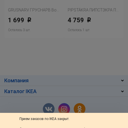
GRUSNARV ГРУСНАРВ Водоотталкивающий наматрасник
PIPSTÄKRA ПИПСТЭКРА Пододеяльник и 2 наволочки, разноцветный
1 699
4 759
Р
Р
Осталось 3 шт.
Осталось 1 шт.
Компания
Каталог IKEA
Прием заказов по IKEA закрыт.