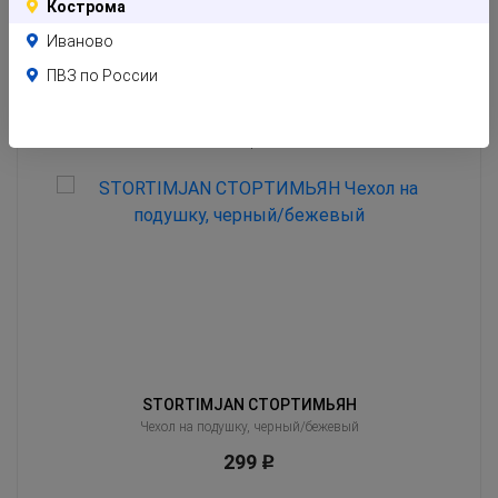
Кострома
Иваново
ПВЗ по России
Похожие товары
Клиенты часто оценивают эти товары вместе с тем, который Вы сейчас
смотрите
STORTIMJAN СТОРТИМЬЯН
Чехол на подушку, черный/бежевый
299
Р