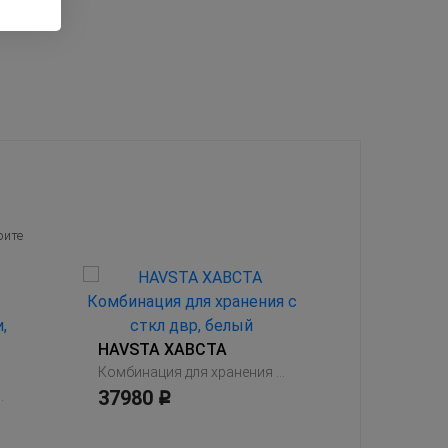
рите
IVAR ИВА
Шкаф, сос
3999
HAVSTA ХАВСТА
Р
Комбинация для хранения с сткл двр, белый
37980
ыми дверьми, белый
Р