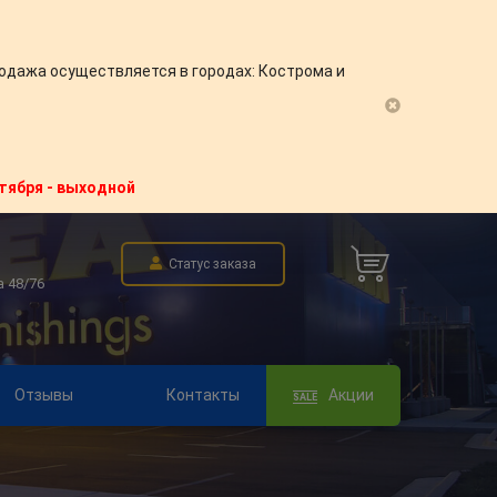
одажа осуществляется в городах: Кострома и
нтября - выходной
Статус заказа
а 48/76
Отзывы
Контакты
Акции