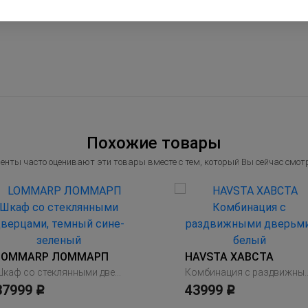
Похожие товары
енты часто оценивают эти товары вместе с тем, который Вы сейчас смот
LOMMARP ЛОММАРП
HAVSTA ХАВСТА
Шкаф со стеклянными дверцами, темный сине-зеленый
Комбинация с раздвижн
37999
43999
Р
Р