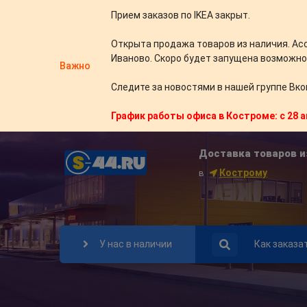
Прием заказов по IKEA закрыт.
Открыта продажа товаров из наличия. Ас
Иваново. Скоро будет запущена возможно
Важно
Следите за новостями в нашей группе Вко
График работы офиса в Костроме: с 28 а
Доставка товаров и
Кострому
в
У нас в наличии
Как заказа