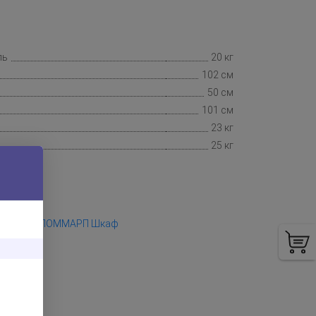
ль
20 кг
102 см
50 см
101 см
23 кг
25 кг
OMMARP ЛОММАРП Шкаф