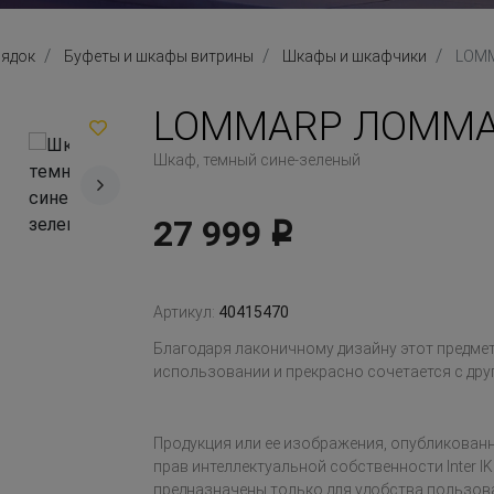
рядок
Буфеты и шкафы витрины
Шкафы и шкафчики
LOMM
LOMMARP ЛОММ
Шкаф, темный сине-зеленый
27 999
Р
Артикул:
40415470
Благодаря лаконичному дизайну этот предмет 
использовании и прекрасно сочетается с дру
Продукция или ее изображения, опубликованн
прав интеллектуальной собственности Inter IK
предназначены только для удобства пользов