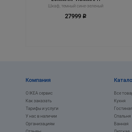
Шкаф, темный сине-зеленый
27999
Р
Компания
Катало
О IKEA сервис
Все тов
Как заказать
Кухня
Тарифы и услуги
Гостина
У нас в наличии
Спальня
Организациям
Ванная
Отзывы
Детская