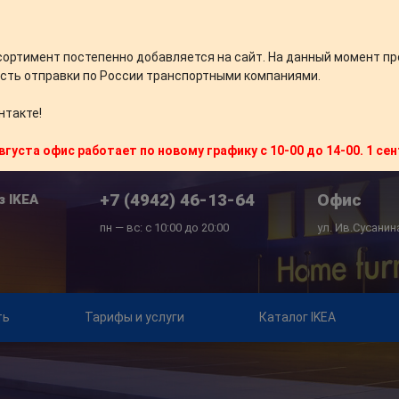
сортимент постепенно добавляется на сайт. На данный момент пр
сть отправки по России транспортными компаниями.
нтакте!
вгуста офис работает по новому графику с 10-00 до 14-00. 1 се
+7 (4942) 46-13-64
Офис
з IKEA
пн — вс: с 10:00 до 20:00
ул. Ив.Сусанин
ть
Тарифы и услуги
Каталог IKEA