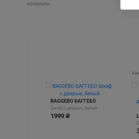
материалы.
Кли
BAGGEBO БАГГЕБО
Комбинация д/хранения, серый
Шкаф с дверью, белый
1999
Р