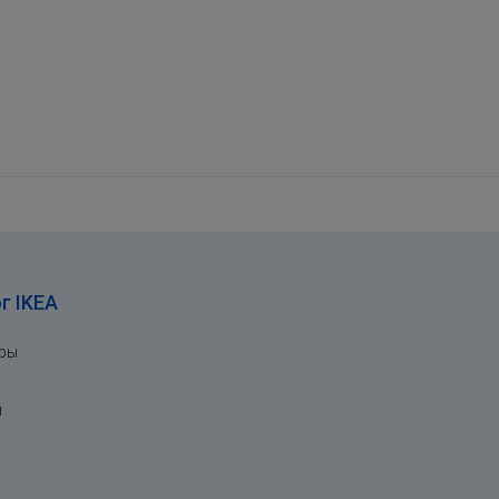
г IKEA
ары
я