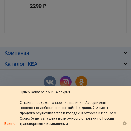
2299
Р
Компания
Каталог IKEA
Прием заказов по IKEA закрыт.
Открыта продажа товаров из наличия. Ассортимент
г. Кострома
,
ул. Ив.Сусанина 48/76
постепенно добавляется на сайт. На данный момент
+7 (4942) 46-13-64
продажа осуществляется в городах: Кострома и Иваново.
Скоро будет запущена возможность отправки по России
пн — вс: с 10:00 до 20:00
Важно
транспортными компаниями.
s-ikea@bk.ru