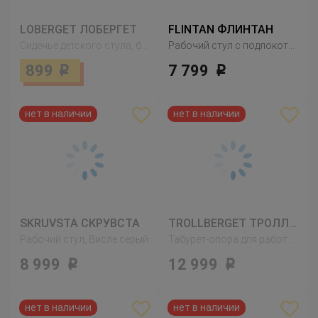
LOBERGET ЛОБЕРГЕТ
FLINTAN ФЛИНТАН
Сиденье детского стула, белый
Рабочий стул с подлокотниками, черный
899
7 799
Р
Р
SKRUVSTA СКРУВСТА
TROLLBERGET ТРОЛЛЬБЕРГЕТ
Рабочий стул, Висле серый
Табурет-опора для работы сидя/стоя, Гранн бежевый
8 999
12 999
Р
Р