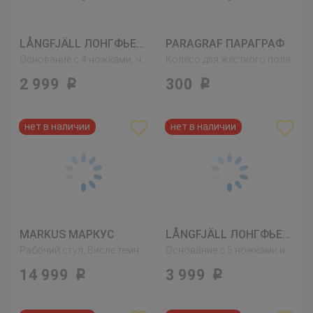
LÅNGFJÄLL ЛОНГФЬЕЛЛЬ
PARAGRAF ПАРАГРАФ
Основание с 4 ножками, черный
Колесо для жесткого пола
2 999
300
Р
Р
MARKUS МАРКУС
LÅNGFJÄLL ЛОНГФЬЕЛЛЬ
Рабочий стул, Висле темно-серый
Основание с 5 ножками и колесиками, белый
14 999
3 999
Р
Р