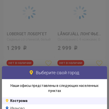
LOBERGET ЛОБЕРГЕТ
LÅNGFJÄLL ЛОНГФЬЕЛЛЬ
Сиденье со спинкой, белый
Основание с 4 ножками, белый
1 299
2 999
Р
Р
Выберите свой город
Наши офисы представлены в следующих населенных
пунктах
HATTEFJÄLL ХАТТЕФЬЕЛЛЬ
BALSBERGET БАЛЬСБЕРГЕТ
Кострома
Рабочий стул с подлокотниками, Гуннаред бежевый
Каркас стула, вращающийся, белый
Иваново