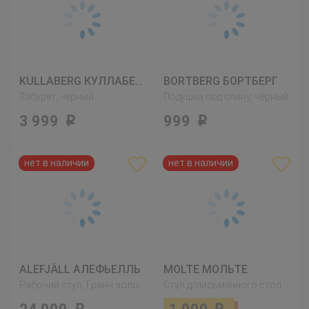
KULLABERG КУЛЛАБЕРГ
BORTBERG БОРТБЕРГ
Табурет, черный
Подушка под спину, черный
3 999
999
Р
Р
ALEFJÄLL АЛЕФЬЕЛЛЬ
MOLTE МОЛЬТЕ
Рабочий стул, Гранн золотисто-коричневый
Стул д/письменного стола, серый