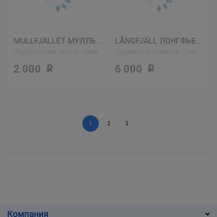
MULLFJÄLLET МУЛЛЬФЬЕЛЛЕТ
LÅNGFJÄLL ЛОНГФЬЕЛЛЬ
Подлокотник, Нагген темно-серый
Сиденье со спинкой, Гуннаред светлый коричнево-розовый
2 000
6 000
Р
Р
1
2
3
Компания