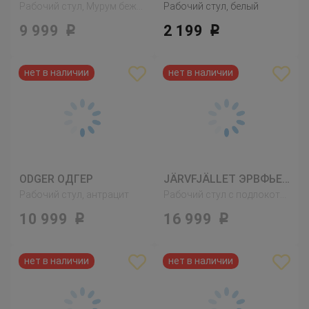
Рабочий стул, Мурум бежевый
Рабочий стул, белый
9 999
2 199
Р
Р
ODGER ОДГЕР
JÄRVFJÄLLET ЭРВФЬЕЛЛЕТ
Рабочий стул, антрацит
Рабочий стул с подлокотниками
10 999
16 999
Р
Р