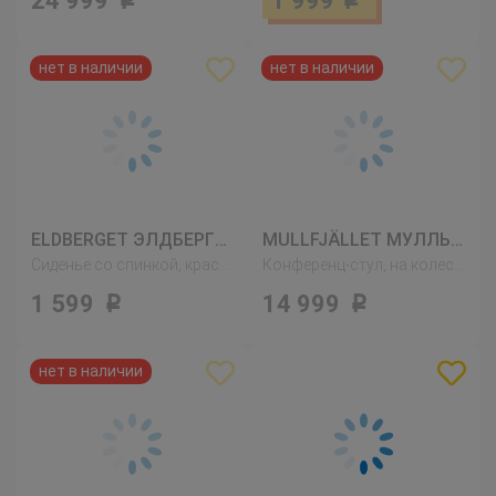
24 999
1 999
Р
Р
ELDBERGET ЭЛДБЕРГЕТ
MULLFJÄLLET МУЛЛЬФЬЕЛЛЕТ
Сиденье со спинкой, красный
Конференц-стул, на колесиках, Нагген бежевый
1 599
14 999
Р
Р