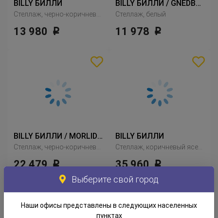
BILLY БИЛЛИ
BILLY БИЛЛИ / GNEDBY ГНЕДБИ
Стеллаж, черно-коричневый
Стеллаж, белый
13 980
11 978
Р
Р
BILLY БИЛЛИ / MORLIDEN МОРЛИДЕН
BILLY БИЛЛИ
Стеллаж, черно-коричневый
Стеллаж, коричневый ясеневый шпон
22 479
35 960
Р
Р
Выберите свой город
Наши офисы представлены в следующих населенных
пунктах