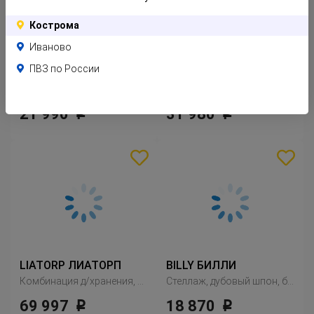
Кострома
Иваново
ПВЗ по России
BILLY БИЛЛИ / OXBERG ОКСБЕРГ
BILLY БИЛЛИ / OXBERG ОКСБЕРГ
Стеллаж, черно-коричневый
Стеллаж, коричневый ясеневый шпон
21 990
31 980
Р
Р
LIATORP ЛИАТОРП
BILLY БИЛЛИ
Комбинация д/хранения, белый
Стеллаж, дубовый шпон, беленый
69 997
18 870
Р
Р