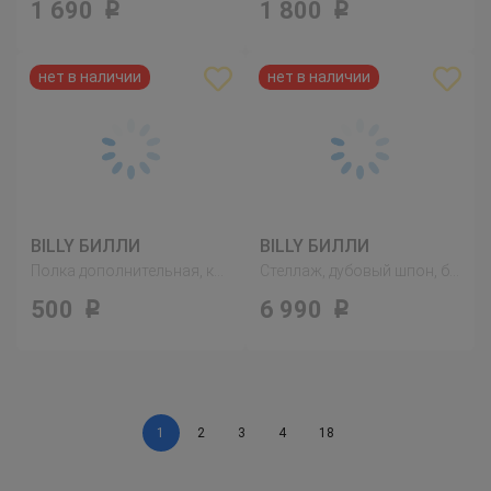
1 690
1 800
Р
Р
BILLY БИЛЛИ
BILLY БИЛЛИ
Полка дополнительная, коричневый ясеневый шпон
Стеллаж, дубовый шпон, беленый
500
6 990
Р
Р
1
2
3
4
18