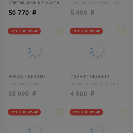
Стеллаж, коричневый ясеневый шпон
Стеллаж, под беленый дуб
50 770
5 499
Р
Р
BEKANT БЕКАНТ
OXBERG ОКСБЕРГ
Стеллаж, белый
Панельн/стеклян дверца, черно-коричневый
29 999
4 500
Р
Р