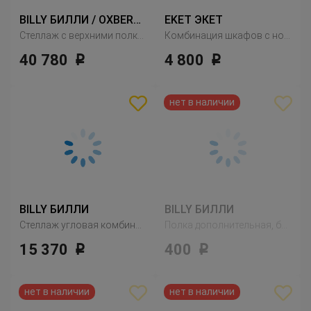
BILLY БИЛЛИ / OXBERG ОКСБЕРГ
EKET ЭКЕТ
Стеллаж с верхними полками/дверями, черно-коричневый
Комбинация шкафов с ножками, белый
40 780
4 800
Р
Р
BILLY БИЛЛИ
BILLY БИЛЛИ
Стеллаж угловая комбинация, дубовый шпон, беленый
Полка дополнительная, белый
15 370
400
Р
Р