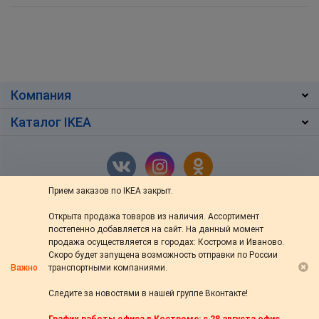
Компания
Каталог IKEA
Прием заказов по IKEA закрыт.
Открыта продажа товаров из наличия. Ассортимент
г. Кострома
,
ул. Ив.Сусанина 48/76
постепенно добавляется на сайт. На данный момент
+7 (4942) 46-13-64
продажа осуществляется в городах: Кострома и Иваново.
Скоро будет запущена возможность отправки по России
пн — вс: с 10:00 до 20:00
Важно
транспортными компаниями.
s-ikea@bk.ru
Следите за новостями в нашей группе Вконтакте!
© 2014—2026 «s-44.ru» Доставка товаров из IKEA в Кострому. Настоящая