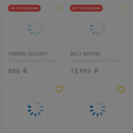
OXBERG ОКСБЕРГ
BILLY БИЛЛИ
Стеклянная дверь, белый
Шкаф книжный со стеклянными дверьми, серо-бирюзовый/дубовый шпон, беленый
800
15 999
Р
Р